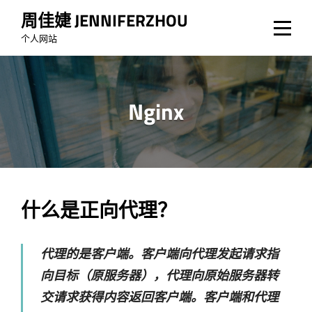
Skip
周佳婕 JENNIFERZHOU
to
个人网站
content
Nginx
文
什么是正向代理？
章
代理的是客户端。客户端向代理发起请求指
导
向目标（原服务器），代理向原始服务器转
航
交请求获得内容返回客户端。客户端和代理