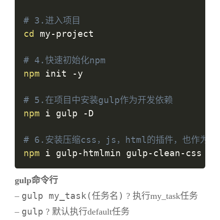
# 3.进入项目
cd
 my-project

# 4.快速初始化npm
npm
 init -y

# 5.在项目中安装gulp作为开发依赖
npm
 i gulp -D

# 6.安装压缩css，js，html的插件，也作为
npm
gulp命令行
gulp my_task(任务名)
–
? 执行my_task任务
gulp
–
? 默认执行default任务