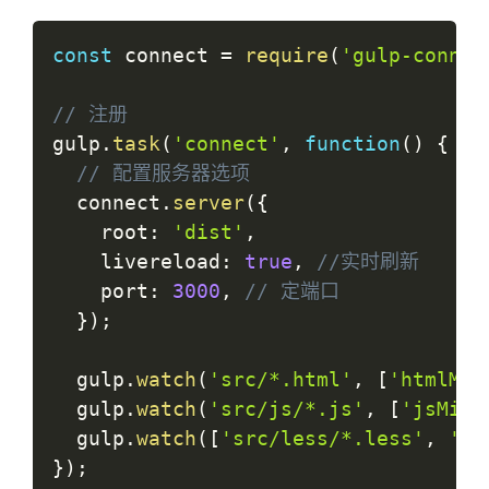
const
 connect 
=
require
(
'gulp-connec
// 注册
gulp
.
task
(
'connect'
,
function
(
)
{
// 配置服务器选项
  connect
.
server
(
{
    root
:
'dist'
,
    livereload
:
true
,
//实时刷新
    port
:
3000
,
// 定端口
}
)
;
  gulp
.
watch
(
'src/*.html'
,
[
'htmlMin
  gulp
.
watch
(
'src/js/*.js'
,
[
'jsMin'
  gulp
.
watch
(
[
'src/less/*.less'
,
'sr
}
)
;