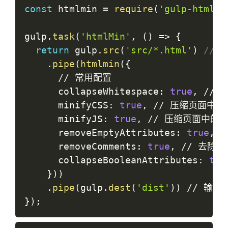
const
 htmlmin 
=
require
(
'gulp-htmlmi
gulp
.
task
(
'htmlMin'
,
(
)
=>
{
return
 gulp
.
src
(
'src/*.html'
)
// 
.
pipe
(
htmlmin
(
{
/
/
 常用配置

      collapseWhitespace
:
true
,
/
/
 
      minifyCSS
:
true
,
/
/
 压缩页面中的cs
      minifyJS
:
true
,
/
/
 压缩页面中的js
      removeEmptyAttributes
:
true
,
/
      removeComments
:
true
,
/
/
 去除注释
      collapseBooleanAttributes
:
tru
}
)
)
.
pipe
(
gulp
.
dest
(
'dist'
)
)
/
/
}
)
;