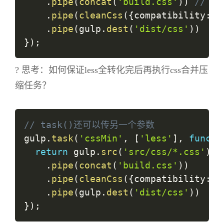
.
pipe
(
concat
(
'build.css'
)
)
// 合
.
pipe
(
cleanCss
(
{
compatibility
:
'
.
pipe
(
gulp
.
dest
(
'dist/css'
)
)
}
)
;
? 思考：如何保证less全转化完后再执行css合并压
缩任务？
// task()还可以传另一个参数
gulp
.
task
(
'cssMin'
,
[
'less'
]
,
functi
return
 gulp
.
src
(
'src/css/*.css'
)
.
pipe
(
concat
(
'build.css'
)
)
.
pipe
(
cleanCss
(
{
compatibility
:
'
.
pipe
(
gulp
.
dest
(
'dist/css'
)
)
}
)
;