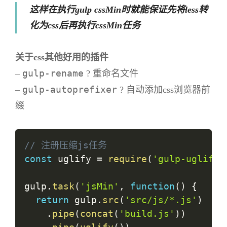
这样在执行gulp cssMin时就能保证先将less转
化为css后再执行cssMin任务
关于css其他好用的插件
gulp-rename
–
? 重命名文件
gulp-autoprefixer
–
? 自动添加css浏览器前
缀
// 注册压缩js任务
const
 uglify 
=
require
(
'gulp-uglify'
gulp
.
task
(
'jsMin'
,
function
(
)
{
return
 gulp
.
src
(
'src/js/*.js'
)
.
pipe
(
concat
(
'build.js'
)
)