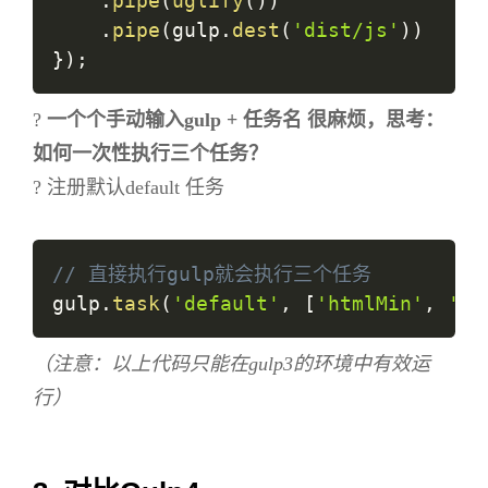
.
pipe
(
uglify
(
)
)
.
pipe
(
gulp
.
dest
(
'dist/js'
)
)
}
)
;
?
一个个手动输入gulp + 任务名 很麻烦，思考：
如何一次性执行三个任务？
? 注册默认default 任务
// 直接执行gulp就会执行三个任务
gulp
.
task
(
'default'
,
[
'htmlMin'
,
'cs
（注意：以上代码只能在gulp3的环境中有效运
行）