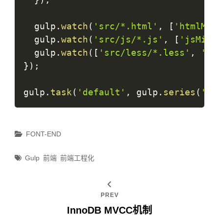
  gulp
.
watch
(
'src/*.html'
,
[
'htmlMin
  gulp
.
watch
(
'src/js/*.js'
,
[
'jsMin'
  gulp
.
watch
(
[
'src/less/*.less'
,
'sr
}
)
;
gulp
.
task
(
'default'
,
 gulp
.
series
(
'le
Categories
FONT-END
Tags
Gulp
前端
前端工程化
PREV
InnoDB MVCC机制