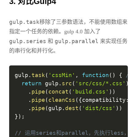
3. 对比Gulp4
gulp.task
移除了三参数语法，不能使用数组来
指定一个任务的依赖。gulp 4.0 加入了
gulp.series
gulp.parallel
和
来实现任务
的串行化和并行化。
gulp
.
task
(
'cssMin'
,
function
(
)
{
// 
return
 gulp
.
src
(
'src/css/*.css'
)
.
pipe
(
concat
(
'build.css'
)
)
.
pipe
(
cleanCss
(
{
compatibility
:
'
.
pipe
(
gulp
.
dest
(
'dist/css'
)
)
}
)
;
// 运用series和parallel，先执行les