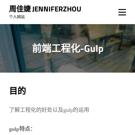
Skip
周佳婕 JENNIFERZHOU
to
个人网站
content
前端工程化-Gulp
文
目的
章
了解工程化的好处以及gulp的运用
导
航
gulp特点：