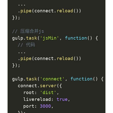
...
.
pipe
(
connect
.
reload
(
)
)
}
)
;
// 压缩合并js
gulp
.
task
(
'jsMin'
,
function
(
)
{
// 代码
...
.
pipe
(
connect
.
reload
(
)
)
}
)
;
gulp
.
task
(
'connect'
,
function
(
)
{
  connect
.
server
(
{
    root
:
'dist'
,
    livereload
:
true
,
    port
:
3000
,
}
)
;