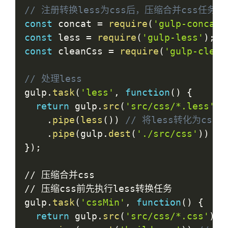
// 注册转换less为css后，压缩合并css任务
const
 concat 
=
require
(
'gulp-concat'
const
 less 
=
require
(
'gulp-less'
)
;
const
 cleanCss 
=
require
(
'gulp-clean
// 处理less
gulp
.
task
(
'less'
,
function
(
)
{
return
 gulp
.
src
(
'src/css/*.less'
)
.
pipe
(
less
(
)
)
// 将less转化为css
.
pipe
(
gulp
.
dest
(
'./src/css'
)
)
/
/
}
)
;
/
/
/
/
 压缩css前先执行less转换任务

gulp
.
task
(
'cssMin'
,
function
(
)
{
return
 gulp
.
src
(
'src/css/*.css'
)