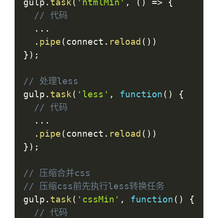
gulp
.
task
(
'htmlMin'
,
(
)
=>
{
// 代码
...
.
pipe
(
connect
.
reload
(
)
)
}
)
;
// 处理less
gulp
.
task
(
'less'
,
function
(
)
{
// 代码
...
.
pipe
(
connect
.
reload
(
)
)
}
)
;
// 压缩合并css
// 压缩css前先执行less转换任务
gulp
.
task
(
'cssMin'
,
function
(
)
{
// 代码