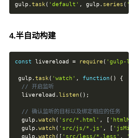
gulp
.
task
(
'default'
,
 gulp
.
series
(
'le
4.半自动构建
const
 livereload 
=
require
(
'gulp-liv
 gulp
.
task
(
'watch'
,
function
(
)
{
// 开启监听
  livereload
.
listen
(
)
;
// 确认监听的目标以及绑定相应的任务
  gulp
.
watch
(
'src/*.html'
,
[
'htmlMin
  gulp
.
watch
(
'src/js/*.js'
,
[
'jsMin'
  gulp
.
watch
(
[
'src/less/*.less'
,
'sr