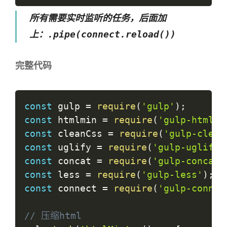
所有需要实时监听的任务，后面加
.pipe(connect.reload())
上：
完整代码
const
 gulp 
=
require
(
'gulp'
)
;
const
 htmlmin 
=
require
(
'gulp-htmlmi
const
 cleanCss 
=
require
(
'gulp-clean
const
 uglify 
=
require
(
'gulp-uglify'
const
 concat 
=
require
(
'gulp-concat'
const
 less 
=
require
(
'gulp-less'
)
;
const
 connect 
=
require
(
'gulp-connec
// 压缩html