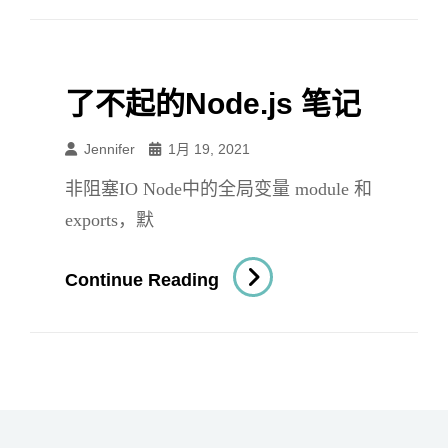
的
进
程
了不起的Node.js 笔记
与
线
Jennifer
1月 19, 2021
程
非阻塞IO Node中的全局变量 module 和
exports，默
了
Continue Reading
不
起
的
Node.js
笔